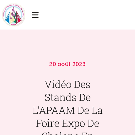
Passer
au
Toggle
contenu
Navigation
Accueil
Actualités
20 août 2023
Artisans membres
Vidéo Des
Chambre des métiers
Stands De
Liens utiles
L’APAAM De La
Foire Expo De
Contact