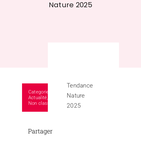
Demande d’adhésion
Nature 2025
Tendance
Categories:
Nature
Actualité
,
Non classé
2025
Partager