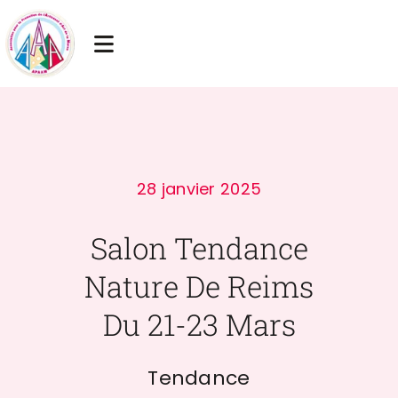
Passer
au
Toggle
contenu
Navigation
Accueil
Actualités
28 janvier 2025
Artisans membres
Salon Tendance
Chambre des métiers
Nature De Reims
Liens utiles
Du 21-23 Mars
Contact
Tendance