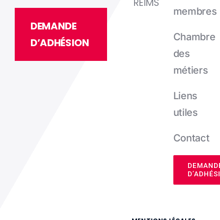
REIMS
membres
DEMANDE
Chambre
D’ADHÉSION
des
métiers
Liens
utiles
Contact
DEMAND
D’ADHÉS