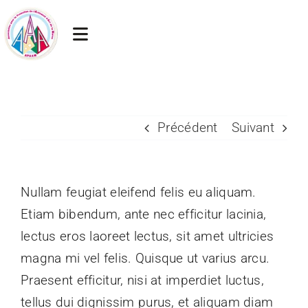
Passer
au
Toggle
contenu
Navigation
Accueil
Actualités
Précédent
Suivant
Artisans membres
Nullam feugiat eleifend felis eu aliquam.
Chambre des métiers
Etiam bibendum, ante nec efficitur lacinia,
lectus eros laoreet lectus, sit amet ultricies
Liens utiles
magna mi vel felis. Quisque ut varius arcu.
Contact
Praesent efficitur, nisi at imperdiet luctus,
tellus dui dignissim purus, et aliquam diam