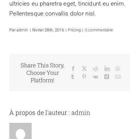
ultricies eu pharetra eget, tincidunt eu enim.
Pellentesque convallis dolor nisl.
Par
admin
|
février 28th, 2016
|
Pricing
|
0 commentaire
Share This Story,
Facebook
X
Reddit
LinkedIn
WhatsAp
Choose Your
Tumblr
Pinterest
Vk
Xing
Email
Platform!
À propos de l'auteur :
admin