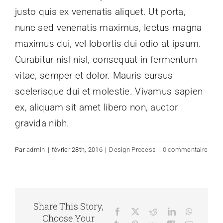
Demande d’adhésion
justo quis ex venenatis aliquet. Ut porta,
nunc sed venenatis maximus, lectus magna
maximus dui, vel lobortis dui odio at ipsum.
Curabitur nisl nisl, consequat in fermentum
vitae, semper et dolor. Mauris cursus
scelerisque dui et molestie. Vivamus sapien
ex, aliquam sit amet libero non, auctor
gravida nibh.
Par
admin
|
février 28th, 2016
|
Design Process
|
0 commentaire
Share This Story,
Facebook
X
Reddit
LinkedIn
WhatsAp
Choose Your