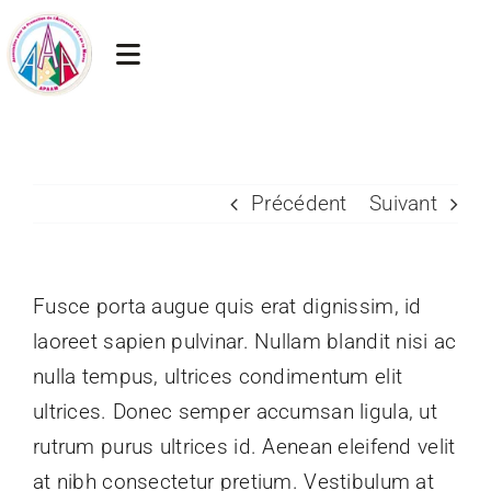
Passer
au
Toggle
contenu
Navigation
Accueil
Actualités
Précédent
Suivant
Artisans membres
Fusce porta augue quis erat dignissim, id
Chambre des métiers
laoreet sapien pulvinar. Nullam blandit nisi ac
nulla tempus, ultrices condimentum elit
Liens utiles
ultrices. Donec semper accumsan ligula, ut
Contact
rutrum purus ultrices id. Aenean eleifend velit
at nibh consectetur pretium. Vestibulum at